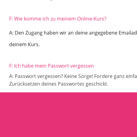
F: Wie komme ich zu meinem Online-Kurs?
A: Den Zugang haben wir an deine angegebene Emailadr
deinem Kurs.
F: Ich habe mein Passwort vergessen
A: Passwort vergessen? Keine Sorge! Fordere
ganz
einf
Zurücksetzen deines Passwortes geschickt.