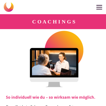
C O A C H I N G S
So individuell wie du – so wirksam wie möglich.