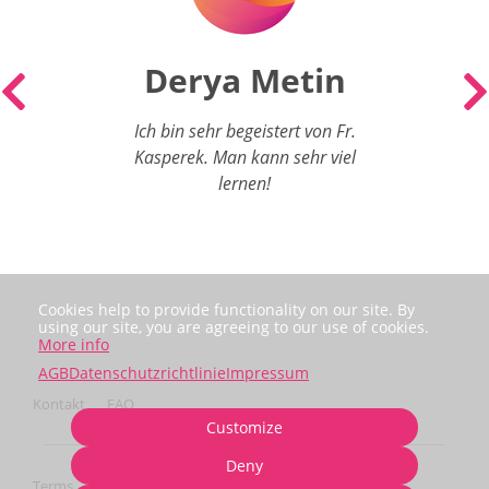
Derya Metin
ht an,
Ich bin sehr begeistert von Fr.
bhafte
Kasperek. Man kann sehr viel
h
lernen!
ele
Cookies help to provide functionality on our site. By
using our site, you are agreeing to our use of cookies.
More info
AGB
Datenschutzrichtlinie
Impressum
Kontakt
FAQ
Customize
Deny
Terms
Privacy
Imprint
Cancel subscription