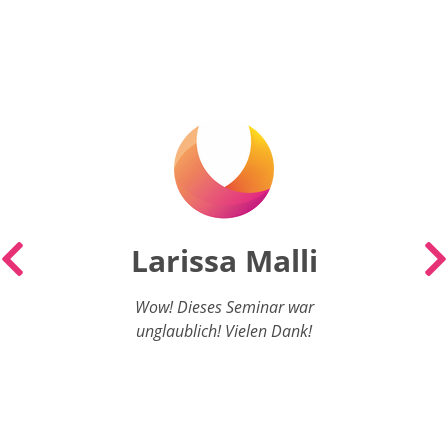
Larissa Malli
aß
sehr
Wow! Dieses Seminar war
r hat
unglaublich! Vielen Dank!